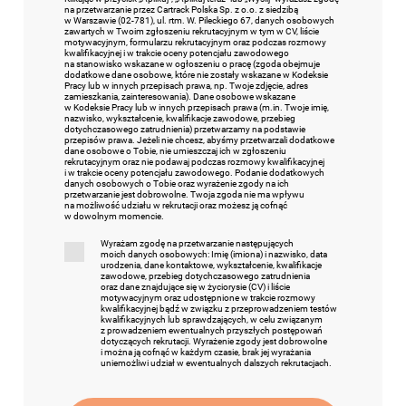
na przetwarzanie przez Cartrack Polska Sp. z o.o. z siedzibą
w Warszawie (02-781), ul. rtm. W. Pileckiego 67, danych osobowych
zawartych w Twoim zgłoszeniu rekrutacyjnym w tym w CV, liście
motywacyjnym, formularzu rekrutacyjnym oraz podczas rozmowy
kwalifikacyjnej i w trakcie oceny potencjału zawodowego
na stanowisko wskazane w ogłoszeniu o pracę (zgoda obejmuje
dodatkowe dane osobowe, które nie zostały wskazane w Kodeksie
Pracy lub w innych przepisach prawa, np. Twoje zdjęcie, adres
zamieszkania, zainteresowania). Dane osobowe wskazane
w Kodeksie Pracy lub w innych przepisach prawa (m.in. Twoje imię,
nazwisko, wykształcenie, kwalifikacje zawodowe, przebieg
dotychczasowego zatrudnienia) przetwarzamy na podstawie
przepisów prawa. Jeżeli nie chcesz, abyśmy przetwarzali dodatkowe
dane osobowe o Tobie, nie umieszczaj ich w zgłoszeniu
rekrutacyjnym oraz nie podawaj podczas rozmowy kwalifikacyjnej
i w trakcie oceny potencjału zawodowego. Podanie dodatkowych
danych osobowych o Tobie oraz wyrażenie zgody na ich
przetwarzanie jest dobrowolne. Twoja zgoda nie ma wpływu
na możliwość udziału w rekrutacji oraz możesz ją cofnąć
w dowolnym momencie.
Wyrażam zgodę na przetwarzanie następujących
moich danych osobowych: Imię (imiona) i nazwisko, data
urodzenia, dane kontaktowe, wykształcenie, kwalifikacje
zawodowe, przebieg dotychczasowego zatrudnienia
oraz dane znajdujące się w życiorysie (CV) i liście
motywacyjnym oraz udostępnione w trakcie rozmowy
kwalifikacyjnej bądź w związku z przeprowadzeniem testów
kwalifikacyjnych lub sprawdzających, w celu związanym
z prowadzeniem ewentualnych przyszłych postępowań
dotyczących rekrutacji. Wyrażenie zgody jest dobrowolne
i można ją cofnąć w każdym czasie, brak jej wyrażania
uniemożliwi udział w ewentualnych dalszych rekrutacjach.