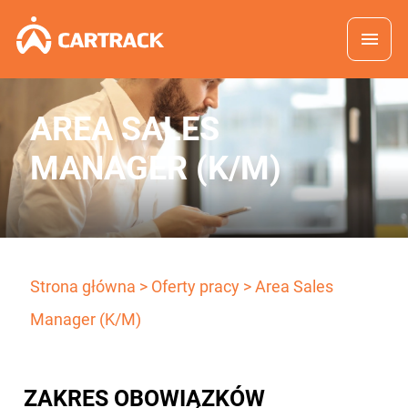
AREA SALES
MANAGER (K/M)
Strona główna
>
Oferty pracy
>
Area Sales
Manager (K/M)
ZAKRES OBOWIĄZKÓW